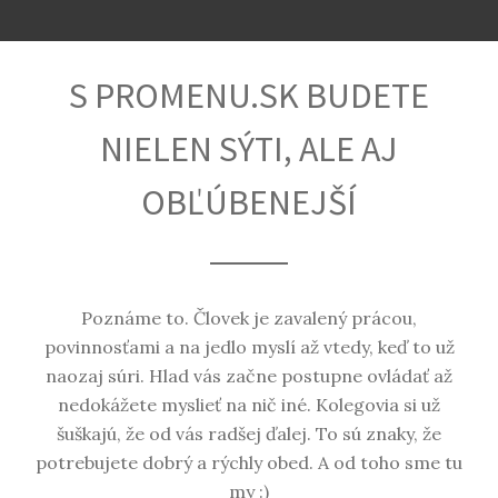
S PROMENU.SK BUDETE
NIELEN SÝTI, ALE AJ
OBĽÚBENEJŠÍ
Poznáme to. Človek je zavalený prácou,
povinnosťami a na jedlo myslí až vtedy, keď to už
naozaj súri. Hlad vás začne postupne ovládať až
nedokážete myslieť na nič iné. Kolegovia si už
šuškajú, že od vás radšej ďalej. To sú znaky, že
potrebujete dobrý a rýchly obed. A od toho sme tu
my :)